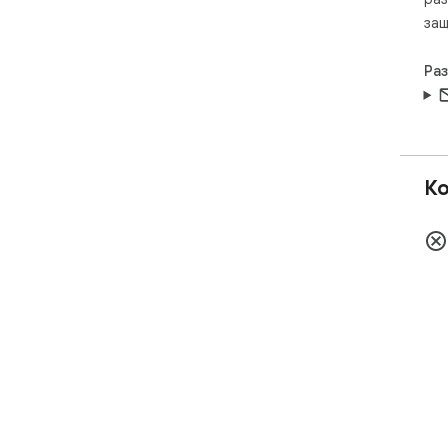
защ
Ра
Ко