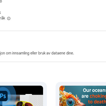
iB
k
råk
jon om innsamling eller bruk av dataene dine.