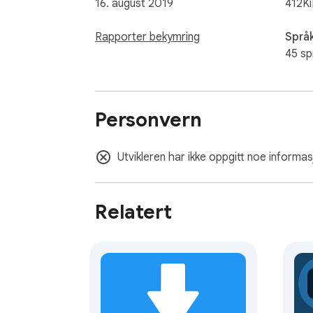
16. august 2019
412K
Rapporter bekymring
Språ
45 sp
Personvern
Utvikleren har ikke oppgitt noe informas
Relatert