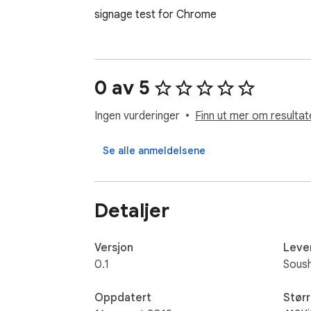
signage test for Chrome
0 av 5
Ingen vurderinger
Finn ut mer om resultat
Se alle anmeldelsene
Detaljer
Versjon
Leve
0.1
Sous
Oppdatert
Størr