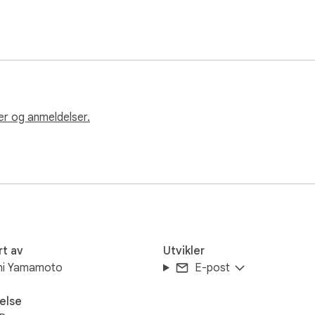
er og anmeldelser.
rt av
Utvikler
hi Yamamoto
E-post
else