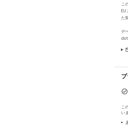
こ
E
た
デ
dot
プ
こ
い