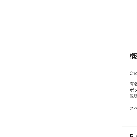
概
Cho
有
ボタ
視
スペ
5