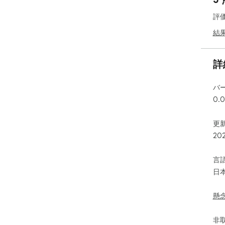
評
結
詳
バ
0.0
更新
20
言
日
懸
非