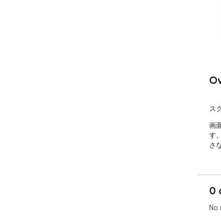
Ov
ス
画
す
さ
0 
No 