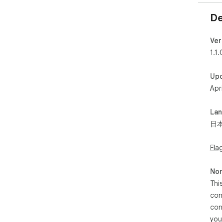
De
Ver
1.1.
Up
Apr
La
日
Fla
Non
Thi
con
con
you