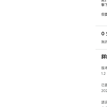
屍
擊
但
息，
在
0 
舞
無
【使
1.
設
詳
2
到
版
1.2
已
20
語