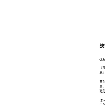
總
休
《
息」
當
頁
醒你
你可