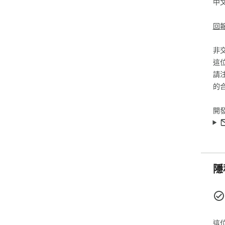
中
回
非
這
請
的
開
隱
這