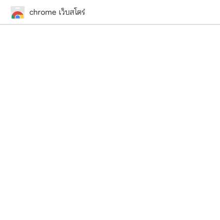
chrome เว็บสโตร์