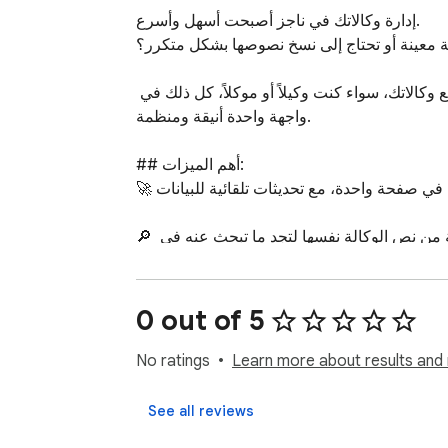
إدارة وكالاتك في ناجز أصبحت أسهل وأسرع.

ة معينة أو تحتاج إلى نسخ نصوصها بشكل متكرر؟
إضافة "وكالاتي - ناجز" هي أداتك المثالية التي تحول تجربة استخدامك لمنصة ناجز، وتمنحك القوة والسرعة في إدارة جميع وكالاتك، سواء كنت وكيلاً أو موكلاً، كل ذلك في 
واجهة واحدة أنيقة ومنظمة.

## أهم الميزات:

🚀 استعراض فوري: بمجرد فتح الإضافة، يتم جلب جميع وكالاتك وعرضها في صفحة واحدة، مع تحديثات تلقائية للبيانات.

🔎 بحث فوري وشامل: ابحث فوراً في جميع تفاصيل الوكالات. يمكنك البحث برقم الوكالة، اسم الطرف الآخر، أو حتى بكلمة من نص الوكالة نفسها لتجد ما تبحث عنه في 
ثوانٍ.

📄 تصدير احترافي إلى وورد (Word): الميزة الأهم للمختصين! بضغطة زر، قم بتصدير جميع وكالاتك السارية إلى ملف وورد (.docx) منسق واحترافي، حيث تكون كل 
0 out of 5
لة في صفحة مستقلة وجاهزة للطباعة أو الأرشفة.
No ratings
Learn more about results and 
💾 حفظ وتخزين محلي ذكي: لحفظ وقتك، تقوم الإضافة بحفظ تفاصيل الوكالات التي تفتحها على جهازك. هذا يتيح لك الوصول إليها بسرعة فائقة في المرات القادمة حتى 
بدون اتصال بالإنترنت.

See all reviews