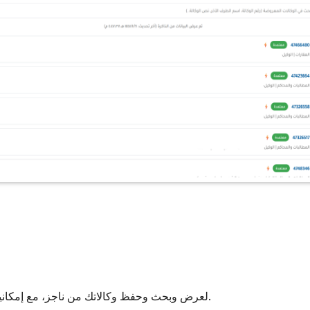
لعرض وبحث وحفظ وكالاتك من ناجز، مع إمكانية الفلترة حسب صفة المستخدم (وكيل أو موكل).