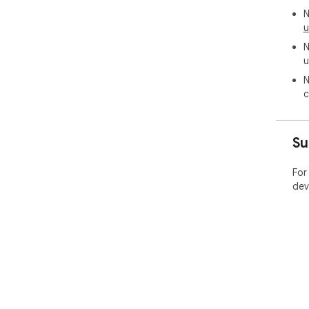
N
u
N
u
N
c
Su
For
dev