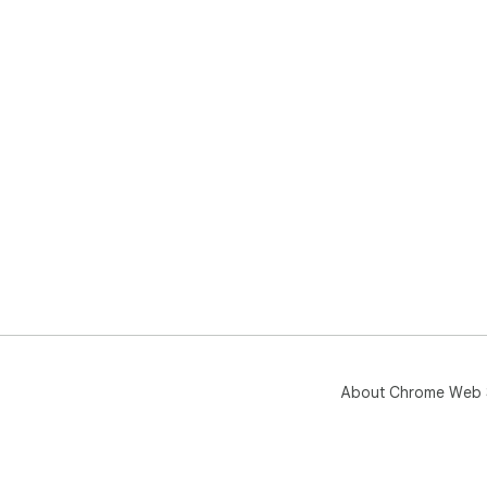
About Chrome Web 