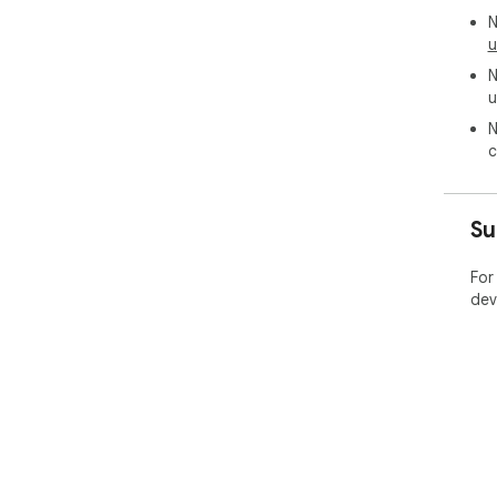
N
u
N
u
N
c
Su
For
dev