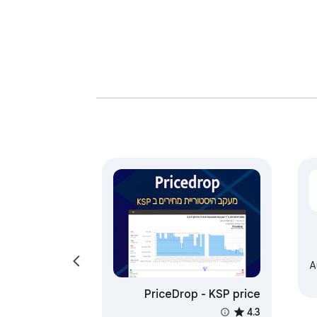
A
PriceDrop - KSP price
tracker
4.3