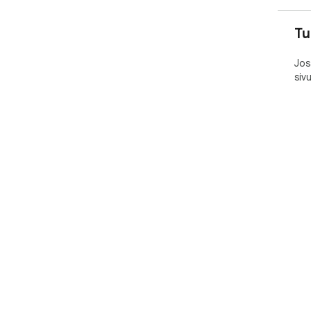
Tu
Jos
siv