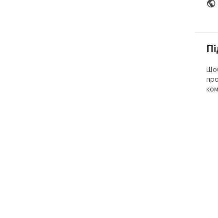
Пі
Щоб
про
ком