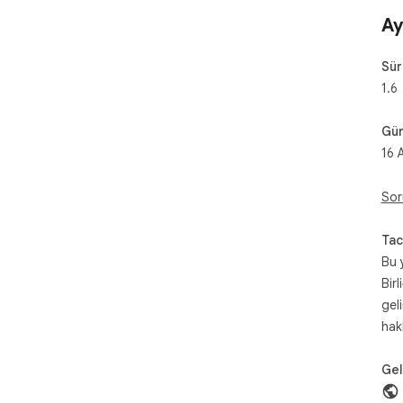
Ay
Sü
1.6
Gün
16 
Sor
Tac
Bu 
Birl
gel
hak
Geli