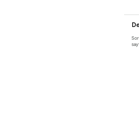
De
Soru
say