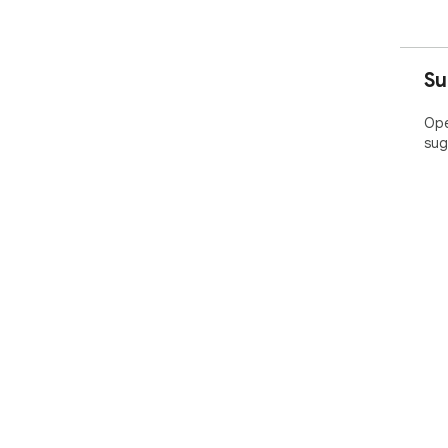
Su
Ope
sug