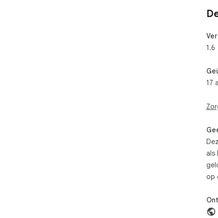
De
Ver
1.6
Ge
17 
Zor
Gee
Dez
als
gel
op 
Ont