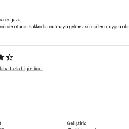
a ile gaza

 önünde oturan hakkında unutmayın gelmez sürücülerin, uygun olac
ha fazla bilgi edinin.
t
Geliştirici