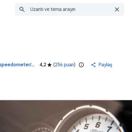
https://atavi.com/browser-themes/p/speedometer/chrome-themes-top/
4,2
(
256 puan
)
Paylaş