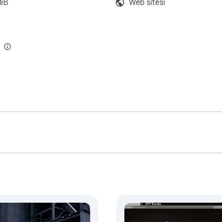
MiB
Web sitesi