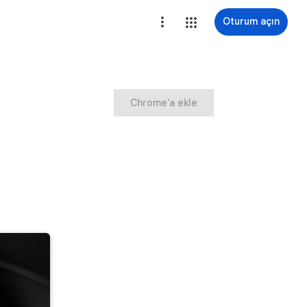
Oturum açın
Chrome'a ekle