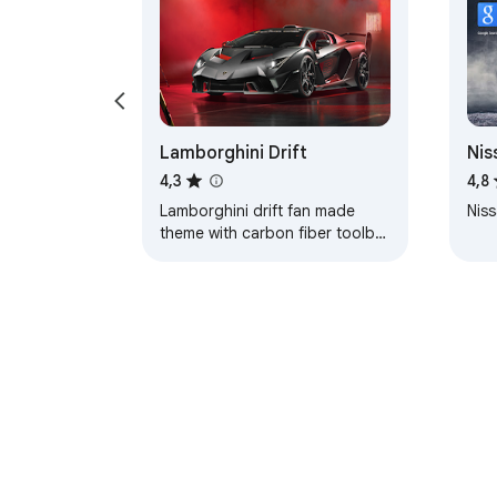
Lamborghini Drift
Nis
Axl
4,3
4,8
Lamborghini drift fan made
Niss
theme with carbon fiber toolbar
and red color coded tabs.
Chrome Web Mağa