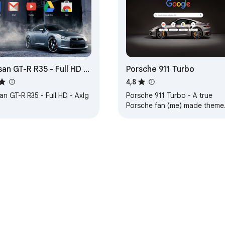
san GT-R R35 - Full HD -
Porsche 911 Turbo
g
4,8
an GT-R R35 - Full HD - Axlg
Porsche 911 Turbo - A true
Porsche fan (me) made theme
... 1. HD background, 2. Carbon
lite-dark background tabs,
zası hakkında
Geliştirici Kontrol Paneli
Gizlilik Politikası
Hizmet