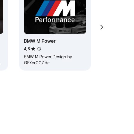
BMW M Power
4,8
BMW M Power Design by
GFXer007.de
 3.…
 Şartları
Yardım