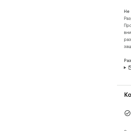
Не
Раз
Про
вни
раз
защ
Ра
Ко