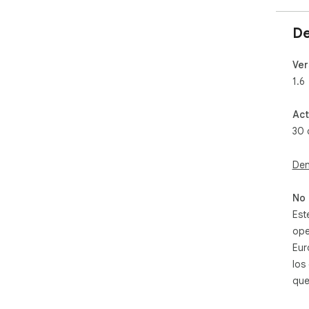
De
Ver
1.6
Act
30 
Den
No 
Est
ope
Eur
los
que