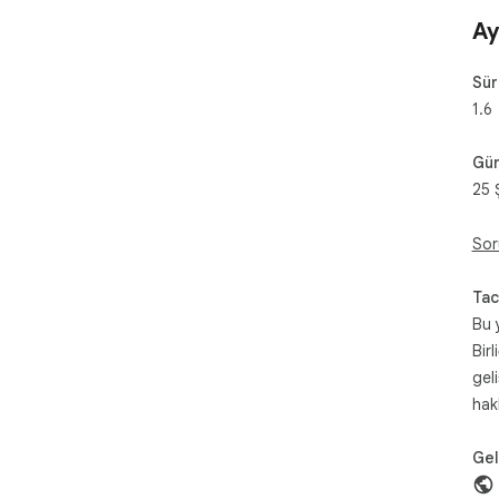
Ay
Sü
1.6
Gün
25 
Sor
Tac
Bu 
Birl
gel
hak
Geli