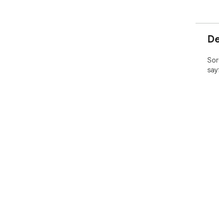
De
Soru
say