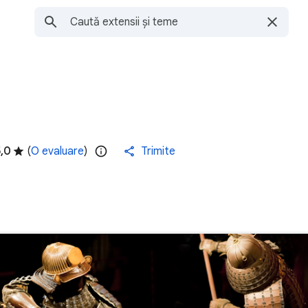
,0
(
O evaluare
)
Trimite