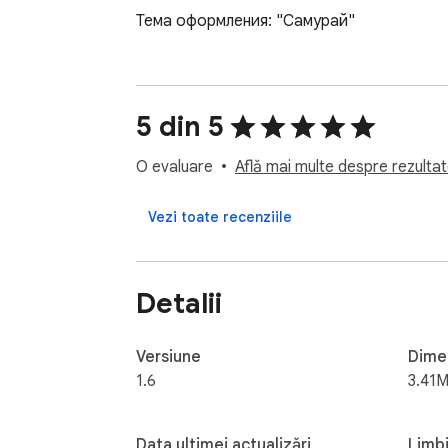
Тема оформления: "Самурай"
5 din 5
O evaluare
Află mai multe despre rezultate
Vezi toate recenziile
Detalii
Versiune
Dime
1.6
3.41M
Data ultimei actualizări
Limb