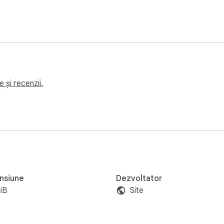
 și recenzii.
nsiune
Dezvoltator
iB
Site
i