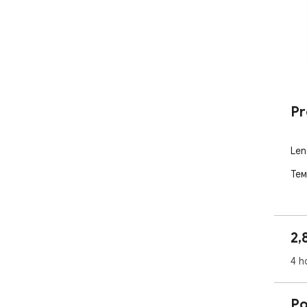
Pr
Len
Тем
2,
4 h
Po