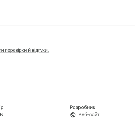
и перевірки й відгуки.
ір
Розробник
iB
Веб-сайт
и