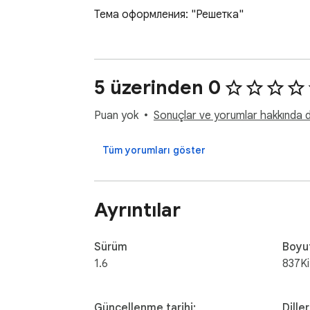
Тема оформления: "Решетка"
5 üzerinden 0
Puan yok
Sonuçlar ve yorumlar hakkında da
Tüm yorumları göster
Ayrıntılar
Sürüm
Boyu
1.6
837K
Güncellenme tarihi:
Diller