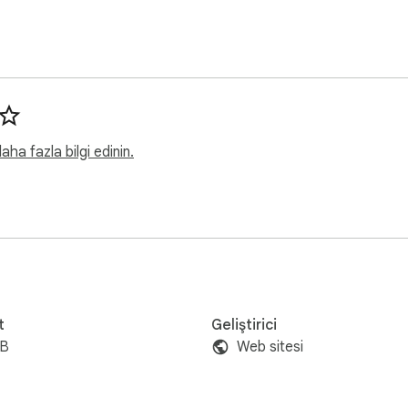
ha fazla bilgi edinin.
t
Geliştirici
iB
Web sitesi