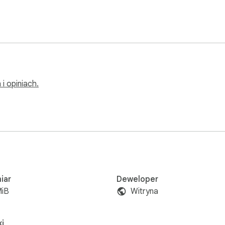
i opiniach.
iar
Deweloper
MiB
Witryna
i