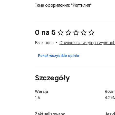
Тема оформления: "Рептилия"
0 na 5
Brak ocen
Dowiedz się więcej o wynikach 
Pokaż wszystkie opinie
Szczegóły
Wersja
Rozm
1.6
4.29
Zaktualizowano
Język