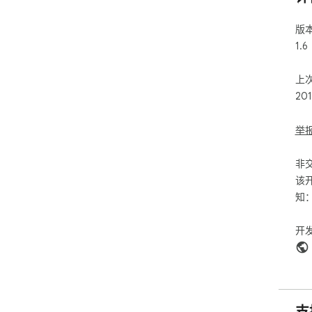
版
1.6
上
20
举
非
该
知
开