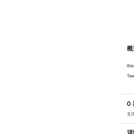
概
At
Тем
0
无
详