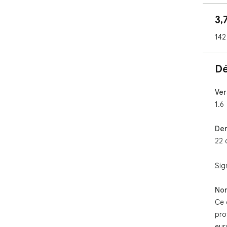
3,
142
Dé
Ver
1.6
Der
22 
Sig
Non
Ce 
pro
eur