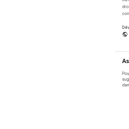
dro
con
Dé
As
Pou
sug
dan