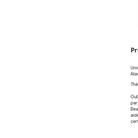
Pr
Uni
Ata
Thè
Oub
par
Bea
aid
cer