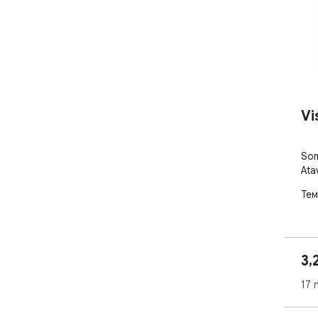
Vi
Som
Ata
Тем
3,
17 