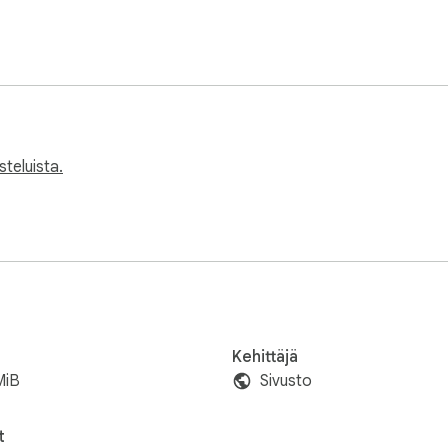
steluista.
Kehittäjä
MiB
Sivusto
t