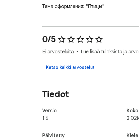
Тема оформления: "Птицы"
0/5
Ei arvosteluita
Lue lisää tuloksista ja arvo
Katso kaikki arvostelut
Tiedot
Versio
Koko
1.6
2.02
Päivitetty
Kiele