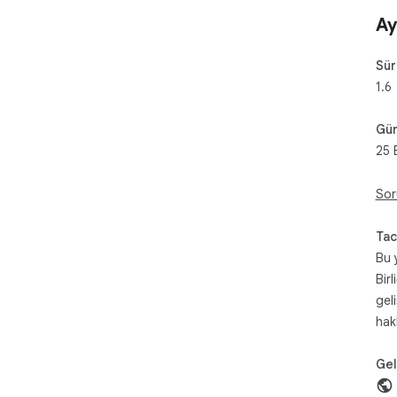
Ay
Sü
1.6
Gün
25 
Sor
Tac
Bu 
Birl
gel
hak
Geli