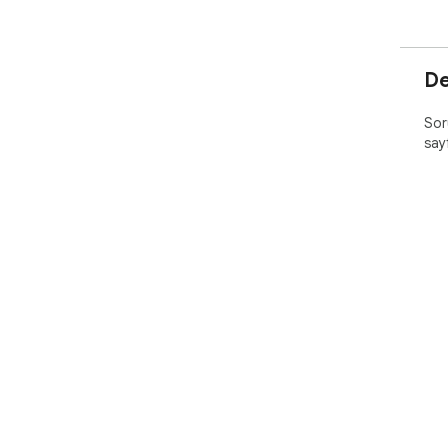
De
Soru
say