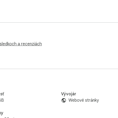
ýsledkoch a recenziách
sť
Vývojár
iB
Webové stránky
ky