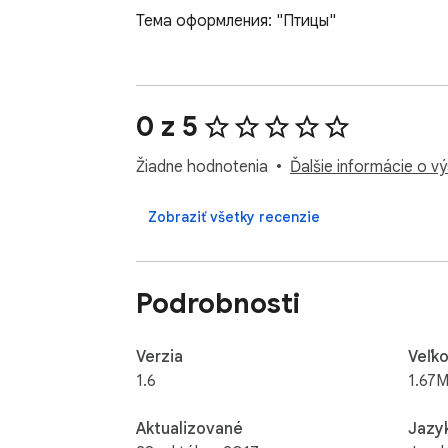
Тема оформления: "Птицы"
0 z 5
Žiadne hodnotenia
Ďalšie informácie o v
Zobraziť všetky recenzie
Podrobnosti
Verzia
Veľko
1.6
1.67M
Aktualizované
Jazy