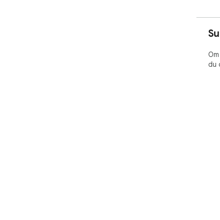
Su
Om 
du 