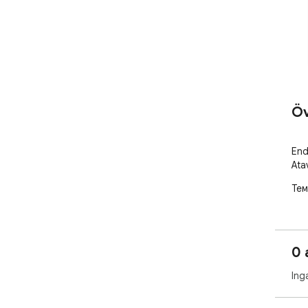
Öv
End
Ata
Тем
0 
Ing