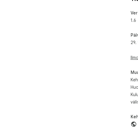
Ver
1.6
Päi
29.
Ilm
Muu
Kehi
Huo
Kul
väli
Keh