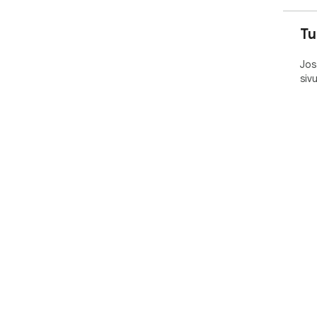
Tu
Jos
siv