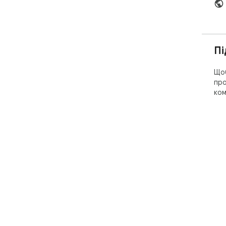
Пі
Щоб
про
ком