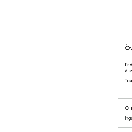
Öv
End
Ata
Тем
0 
Ing