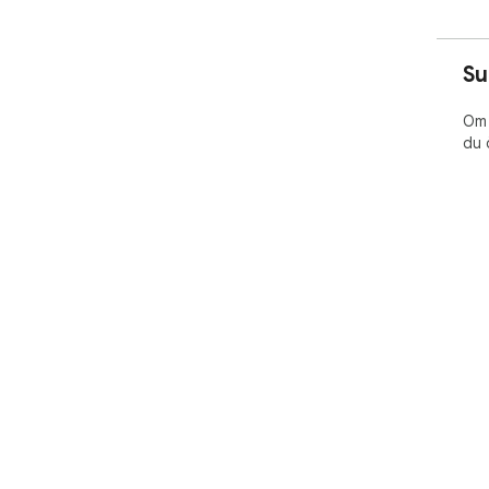
Su
Om 
du 