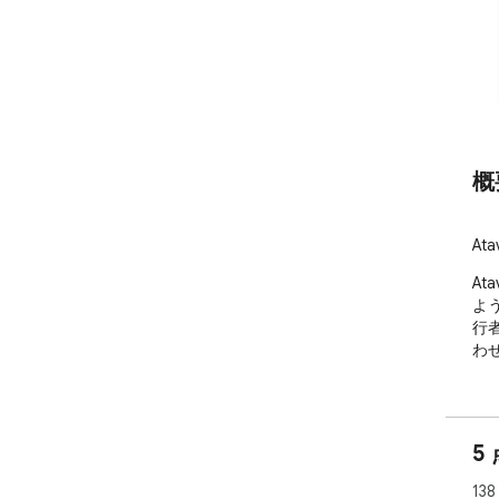
概
At
At
よ
行
わ
5
13