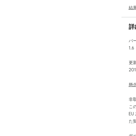
結
詳
バ
1.6
更新
20
懸
非
こ
E
た
デ