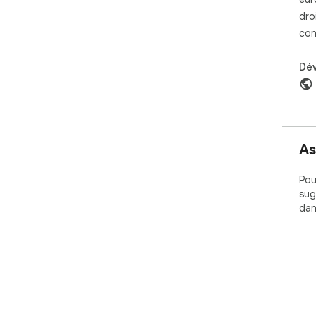
dro
con
Dé
As
Pou
sug
dan