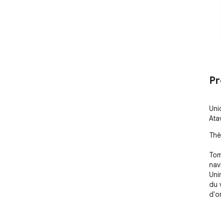
Pr
Uni
Ata
Thèm
Tom
nav
Uni
du 
d'o