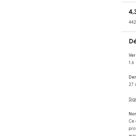
4,
442
Dé
Ver
1.6
Der
27 
Sig
Non
Ce 
pro
eur