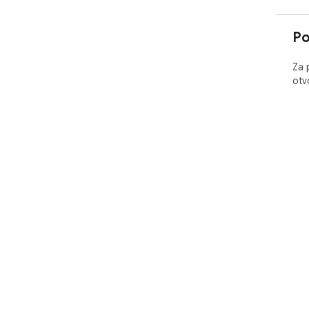
Po
Za 
otv