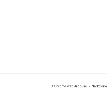
O Chrome web-trgovini
Nadzorna