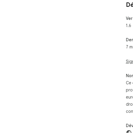
Dé
Ver
1.6
Der
7 m
Sig
Non
Ce 
pro
eur
dro
con
Dé