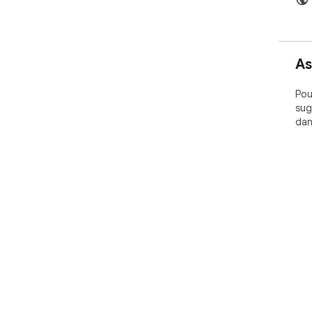
As
Pou
sug
dan