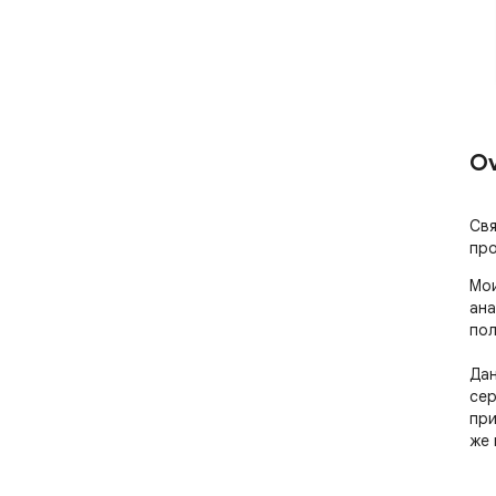
Ov
Свя
про
Мои
ана
пол
Дан
сер
при
же 