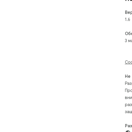
Ве
1.6
Об
3 м
Соо
Не
Раз
Про
вни
раз
защ
Ра