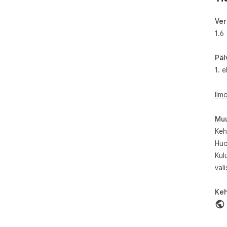
Ver
1.6
Päi
1. 
Ilm
Muu
Kehi
Huo
Kul
väli
Keh