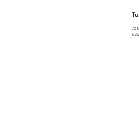
Tu
Jos
siv