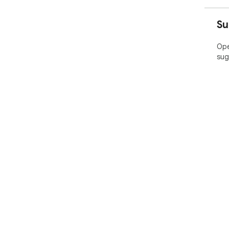
Su
Ope
sug