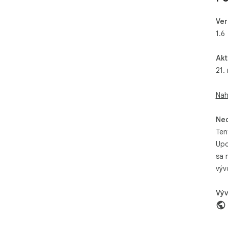
Ver
1.6
Akt
21.
Nah
Neo
Ten
Upo
sa 
výv
Výv