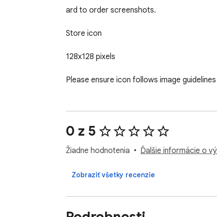
ard to order screenshots.

Store icon

128x128 pixels

Please ensure icon follows image guidelines
0 z 5
Žiadne hodnotenia
Ďalšie informácie o v
Zobraziť všetky recenzie
Podrobnosti