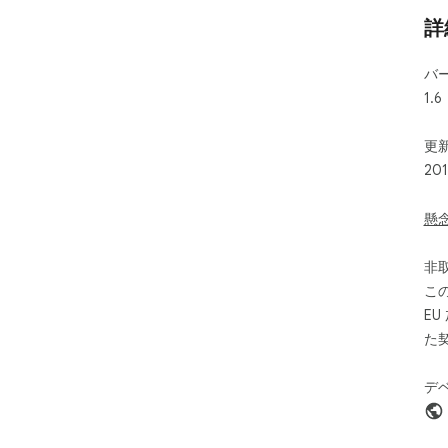
詳
バ
1.6
更新
20
懸
非
こ
E
た
デ