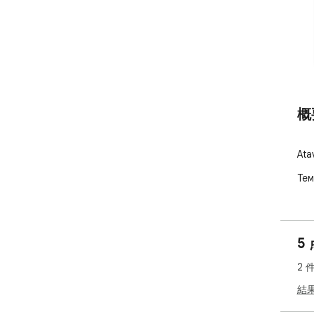
概
At
Тем
5
2 
結