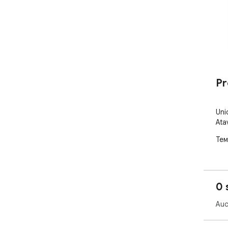
Pr
Uni
Ata
Тем
0 
Auc