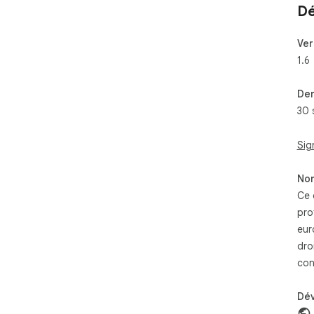
Dé
Ver
1.6
Der
30 
Sig
Non
Ce 
pro
eur
dro
con
Dé