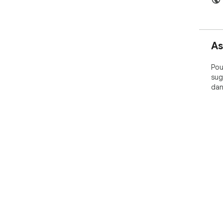
As
Pou
sug
dan