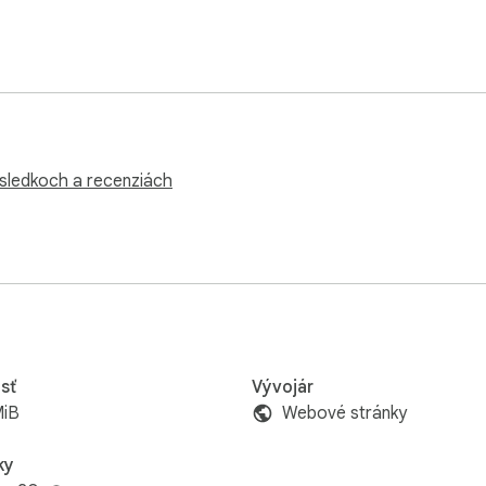
ýsledkoch a recenziách
sť
Vývojár
MiB
Webové stránky
ky