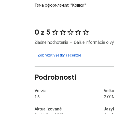
Тема оформления: "Кошки"
0 z 5
Žiadne hodnotenia
Ďalšie informácie o v
Zobraziť všetky recenzie
Podrobnosti
Verzia
Veľko
1.6
2.01
Aktualizované
Jazy