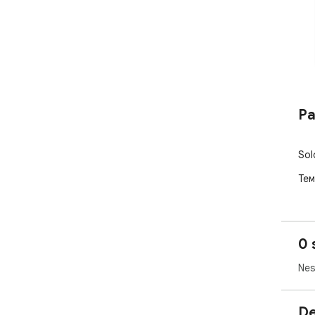
Pa
Sol
Тем
0 
Nes
De