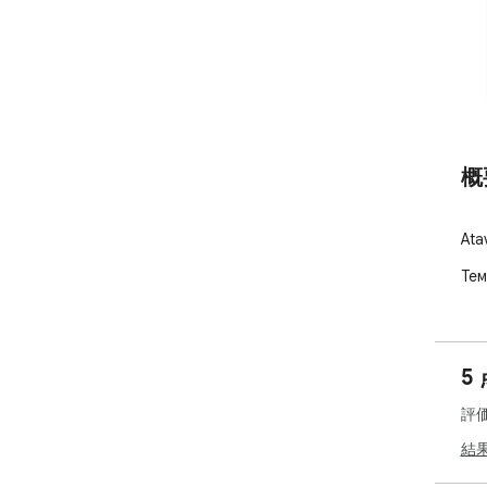
概
At
Тем
5
評
結