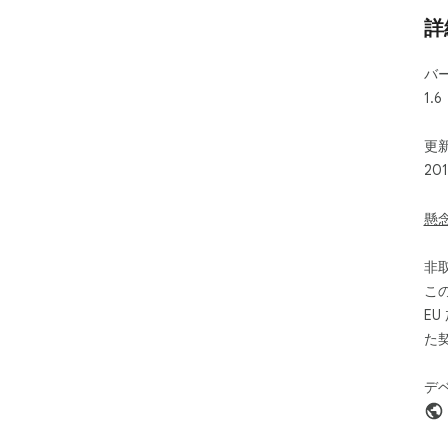
詳
バ
1.6
更新
20
懸
非
こ
E
た
デ