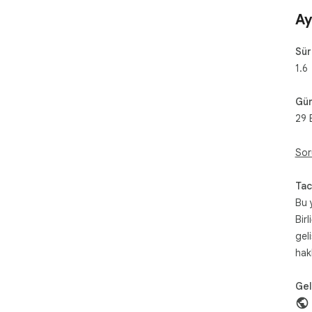
Ay
Sü
1.6
Gün
29 
Sor
Tac
Bu 
Birl
gel
hak
Geli