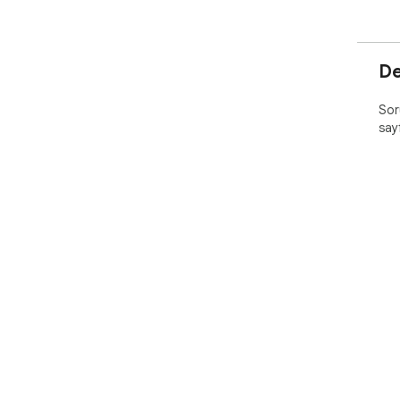
De
Soru
say